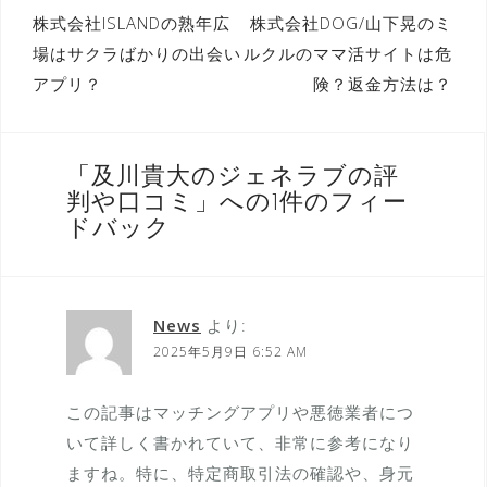
投
株式会社ISLANDの熟年広
株式会社DOG/山下晃のミ
場はサクラばかりの出会い
ルクルのママ活サイトは危
稿
アプリ？
険？返金方法は？
ナ
ビ
ゲ
「
及川貴大のジェネラブの評
ー
判や口コミ
」への1件のフィー
ドバック
シ
ョ
ン
News
より:
2025年5月9日 6:52 AM
この記事はマッチングアプリや悪徳業者につ
いて詳しく書かれていて、非常に参考になり
ますね。特に、特定商取引法の確認や、身元