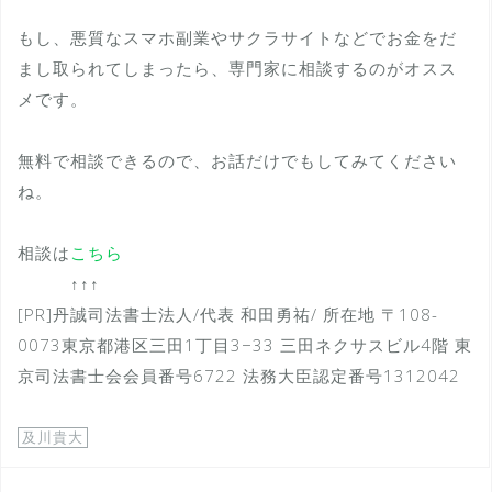
もし、悪質なスマホ副業やサクラサイトなどでお金をだ
まし取られてしまったら、専門家に相談するのがオスス
メです。
無料で相談できるので、お話だけでもしてみてください
ね。
相談は
こちら
↑↑↑
[PR]丹誠司法書士法人/代表 和田勇祐/ 所在地 〒108-
0073東京都港区三田1丁目3−33 三田ネクサスビル4階 東
京司法書士会会員番号6722 法務大臣認定番号1312042
及川貴大