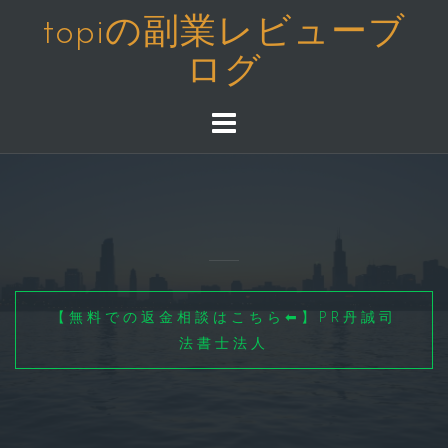
コ
topiの副業レビューブ
ン
ログ
テ
ン
ツ
へ
ス
キ
ッ
プ
【無料での返金相談はこちら⬅】PR丹誠司
法書士法人