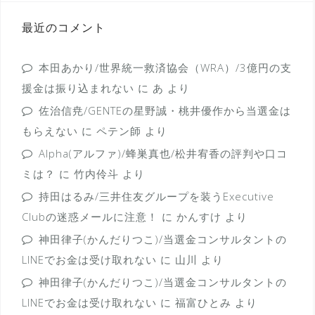
最近のコメント
本田あかり/世界統一救済協会（WRA）/3億円の支
援金は振り込まれない
に
あ
より
佐治信尭/GENTEの星野誠・桃井優作から当選金は
もらえない
に
ペテン師
より
Alpha(アルファ)/蜂巣真也/松井宥香の評判や口コ
ミは？
に
竹内伶斗
より
持田はるみ/三井住友グループを装うExecutive
Clubの迷惑メールに注意！
に
かんすけ
より
神田律子(かんだりつこ)/当選金コンサルタントの
LINEでお金は受け取れない
に
山川
より
神田律子(かんだりつこ)/当選金コンサルタントの
LINEでお金は受け取れない
に
福富ひとみ
より