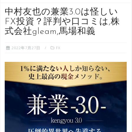
中村友也の兼業3.0は怪しい
FX投資？評判や口コミは,株
式会社gleam,馬場和義
2022年7月27日
FX