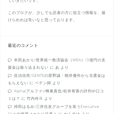
ていきたいです。
このブログが、少しでも読者の方に役立つ情報を、届
けられれば良いなと思っております。
最近のコメント
本田あかり/世界統一救済協会（WRA）/3億円の支
援金は振り込まれない
に
あ
より
佐治信尭/GENTEの星野誠・桃井優作から当選金は
もらえない
に
ペテン師
より
Alpha(アルファ)/蜂巣真也/松井宥香の評判や口コ
ミは？
に
竹内伶斗
より
持田はるみ/三井住友グループを装うExecutive
Clubの迷惑メールに注意！
に
かんすけ
より