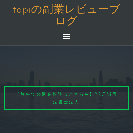
コ
topiの副業レビューブ
ン
ログ
テ
ン
ツ
へ
ス
キ
ッ
プ
【無料での返金相談はこちら⬅】PR丹誠司
法書士法人