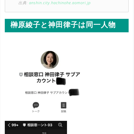
出典:
anshin.city.hachinohe.aomori.jp
榊原綾子と神田律子は同一人物