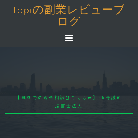
コ
topiの副業レビューブ
ン
ログ
テ
ン
ツ
へ
ス
キ
ッ
プ
【無料での返金相談はこちら⬅】PR丹誠司
法書士法人