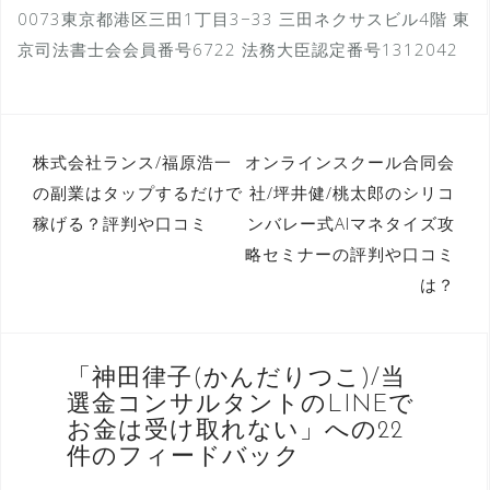
0073東京都港区三田1丁目3−33 三田ネクサスビル4階 東
京司法書士会会員番号6722 法務大臣認定番号1312042
投
株式会社ランス/福原浩一
オンラインスクール合同会
の副業はタップするだけで
社/坪井健/桃太郎のシリコ
稿
稼げる？評判や口コミ
ンバレー式AIマネタイズ攻
ナ
略セミナーの評判や口コミ
ビ
は？
ゲ
ー
シ
「
神田律子(かんだりつこ)/当
選金コンサルタントのLINEで
ョ
お金は受け取れない
」への22
ン
件のフィードバック