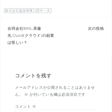
株式会社協栄商事
田中一夫
投
合同会社MAIL,斉藤
次の投稿
光,Cluod(クラウド)の副業
稿
は怪しい？
ナ
ビ
ゲ
ー
コメントを残す
シ
ョ
メールアドレスが公開されることはありませ
ン
ん。
※
が付いている欄は必須項目です
コメント
※