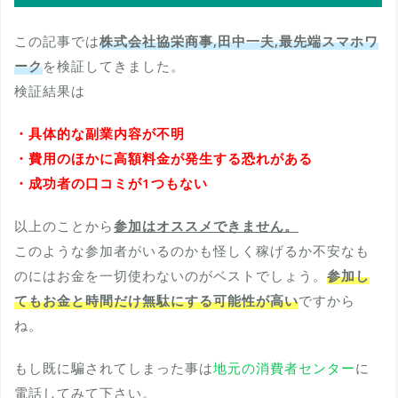
この記事では
株式会社協栄商事,田中一夫,最先端スマホワ
ーク
を検証してきました。
検証結果は
・具体的な副業内容が不明
・費用のほかに高額料金が発生する恐れがある
・成功者の口コミが1つもない
以上のことから
参加はオススメできません。
このような参加者がいるのかも怪しく稼げるか不安なも
のにはお金を一切使わないのがベストでしょう。
参加し
てもお金と時間だけ無駄にする可能性が高い
ですから
ね。
もし既に騙されてしまった事は
地元の消費者センター
に
電話してみて下さい。