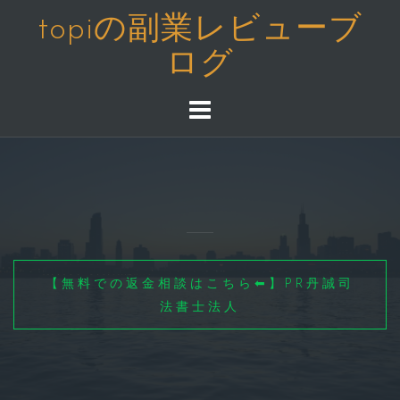
コ
topiの副業レビューブ
ン
ログ
テ
ン
ツ
へ
ス
キ
ッ
プ
【無料での返金相談はこちら⬅】PR丹誠司
法書士法人