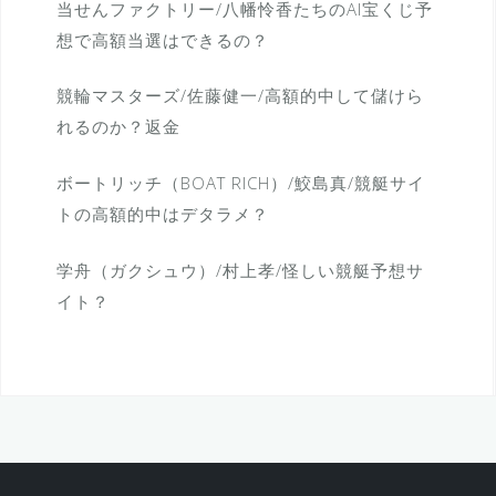
当せんファクトリー/八幡怜香たちのAI宝くじ予
想で高額当選はできるの？
競輪マスターズ/佐藤健一/高額的中して儲けら
れるのか？返金
ボートリッチ（BOAT RICH）/鮫島真/競艇サイ
トの高額的中はデタラメ？
学舟（ガクシュウ）/村上孝/怪しい競艇予想サ
イト？