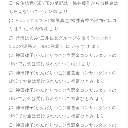
佐治信尭/GENTEの星野誠・桃井優作から当選金は
もらえない
に
ペテン師
より
Alpha(アルファ)/蜂巣真也/松井宥香の評判や口コ
ミは？
に
竹内伶斗
より
持田はるみ/三井住友グループを装うExecutive
Clubの迷惑メールに注意！
に
かんすけ
より
神田律子(かんだりつこ)/当選金コンサルタントの
LINEでお金は受け取れない
に
山川
より
神田律子(かんだりつこ)/当選金コンサルタントの
LINEでお金は受け取れない
に
福富ひとみ
より
神田律子(かんだりつこ)/当選金コンサルタントの
LINEでお金は受け取れない
に
福富ひとみ
より
神田律子(かんだりつこ)/当選金コンサルタントの
LINEでお金は受け取れない
に
福富ひとみ
より
神田律子(かんだりつこ)/当選金コンサルタントの