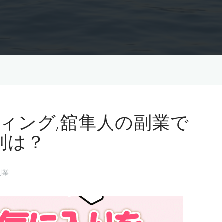
ィング,舘隼人の副業で
判は？
副業