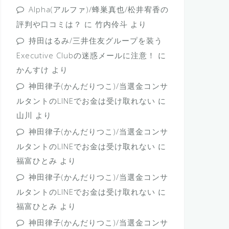
Alpha(アルファ)/蜂巣真也/松井宥香の
評判や口コミは？
に
竹内伶斗
より
持田はるみ/三井住友グループを装う
Executive Clubの迷惑メールに注意！
に
かんすけ
より
神田律子(かんだりつこ)/当選金コンサ
ルタントのLINEでお金は受け取れない
に
山川
より
神田律子(かんだりつこ)/当選金コンサ
ルタントのLINEでお金は受け取れない
に
福富ひとみ
より
神田律子(かんだりつこ)/当選金コンサ
ルタントのLINEでお金は受け取れない
に
福富ひとみ
より
神田律子(かんだりつこ)/当選金コンサ