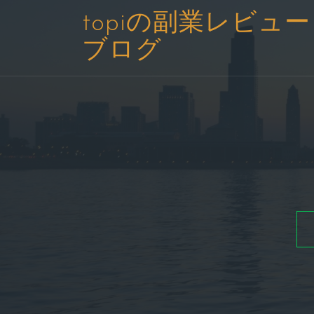
コ
topiの副業レビュー
ン
ブログ
テ
ン
ツ
へ
ス
キ
ッ
プ