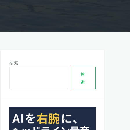
検索
検
索