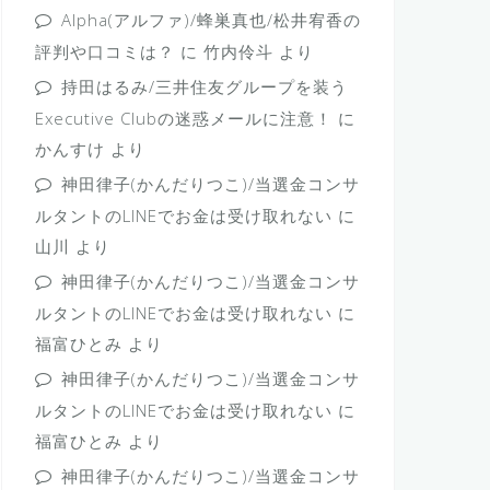
Alpha(アルファ)/蜂巣真也/松井宥香の
評判や口コミは？
に
竹内伶斗
より
持田はるみ/三井住友グループを装う
Executive Clubの迷惑メールに注意！
に
かんすけ
より
神田律子(かんだりつこ)/当選金コンサ
ルタントのLINEでお金は受け取れない
に
山川
より
神田律子(かんだりつこ)/当選金コンサ
ルタントのLINEでお金は受け取れない
に
福富ひとみ
より
神田律子(かんだりつこ)/当選金コンサ
ルタントのLINEでお金は受け取れない
に
福富ひとみ
より
神田律子(かんだりつこ)/当選金コンサ