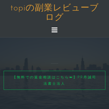
コ
topiの副業レビューブ
ン
ログ
テ
ン
ツ
へ
ス
キ
ッ
プ
【無料での返金相談はこちら⬅】PR丹誠司
法書士法人