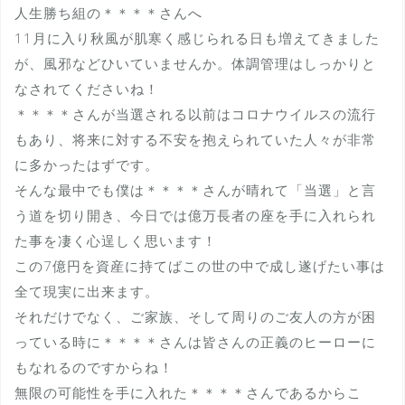
人生勝ち組の＊＊＊＊さんへ
11月に入り秋風が肌寒く感じられる日も増えてきました
が、風邪などひいていませんか。体調管理はしっかりと
なされてくださいね！
＊＊＊＊さんが当選される以前はコロナウイルスの流行
もあり、将来に対する不安を抱えられていた人々が非常
に多かったはずです。
そんな最中でも僕は＊＊＊＊さんが晴れて「当選」と言
う道を切り開き、今日では億万長者の座を手に入れられ
た事を凄く心逞しく思います！
この7億円を資産に持てばこの世の中で成し遂げたい事は
全て現実に出来ます。
それだけでなく、ご家族、そして周りのご友人の方が困
っている時に＊＊＊＊さんは皆さんの正義のヒーローに
もなれるのですからね！
無限の可能性を手に入れた＊＊＊＊さんであるからこ