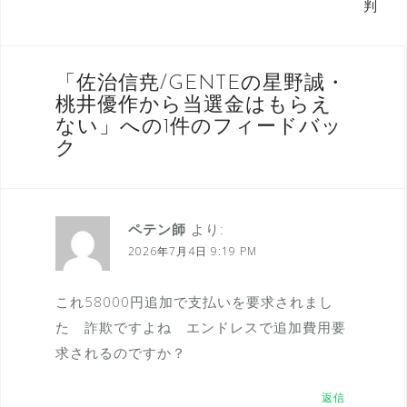
判
ビ
ゲ
ー
「
佐治信尭/GENTEの星野誠・
桃井優作から当選金はもらえ
シ
ない
」への1件のフィードバッ
ョ
ク
ン
ペテン師
より:
2026年7月4日 9:19 PM
これ58000円追加で支払いを要求されまし
た 詐欺ですよね エンドレスで追加費用要
求されるのですか？
返信