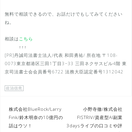
無料で相談できるので、お話だけでもしてみてください
ね。
相談は
こちら
↑↑↑
[PR]丹誠司法書士法人/代表 和田勇祐/ 所在地 〒108-
0073東京都港区三田1丁目3−33 三田ネクサスビル4階 東
京司法書士会会員番号6722 法務大臣認定番号1312042
佐治信尭
投
株式会社BlueRock/Larry
小野寺徹/株式会社
Fink/鈴木明奈の10億円の
FISTRIV/資産型AI副業
稿
話はウソ！
3daysライブの口コミや評
ナ