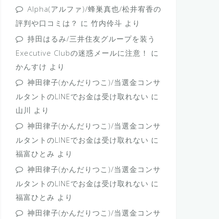
Alpha(アルファ)/蜂巣真也/松井宥香の
評判や口コミは？
に
竹内伶斗
より
持田はるみ/三井住友グループを装う
Executive Clubの迷惑メールに注意！
に
かんすけ
より
神田律子(かんだりつこ)/当選金コンサ
ルタントのLINEでお金は受け取れない
に
山川
より
神田律子(かんだりつこ)/当選金コンサ
ルタントのLINEでお金は受け取れない
に
福富ひとみ
より
神田律子(かんだりつこ)/当選金コンサ
ルタントのLINEでお金は受け取れない
に
福富ひとみ
より
神田律子(かんだりつこ)/当選金コンサ