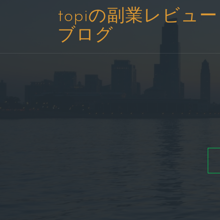
コ
topiの副業レビュー
ン
ブログ
テ
ン
ツ
へ
ス
キ
ッ
プ