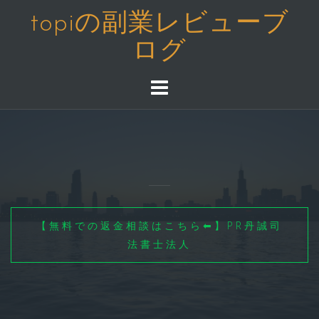
コ
topiの副業レビューブ
ン
ログ
テ
ン
ツ
へ
ス
キ
ッ
プ
【無料での返金相談はこちら⬅】PR丹誠司
法書士法人