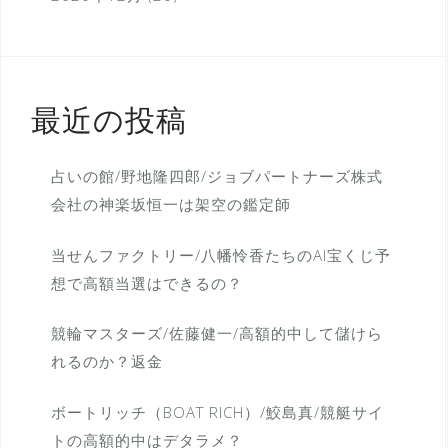
最近の投稿
占いの館/野地隆四郎/ジョブパートナーズ株式
会社の神楽坂恒一は架空の鑑定師
当せんファクトリー/八幡怜香たちのAI宝くじ予
想で高額当選はできるの？
競輪マスターズ/佐藤健一/高額的中して儲けら
れるのか？返金
ボートリッチ（BOAT RICH）/鮫島真/競艇サイ
トの高額的中はデタラメ？