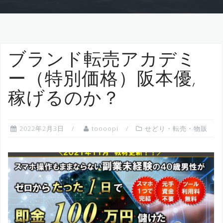
ブランド転売アカデミ
ー（特別価格）阪本優,
稼げるのか？
2022年2月3日
toooopi
せどり・転売・物販