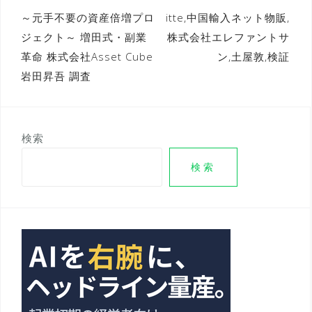
投
～元手不要の資産倍増プロ
itte,中国輸入ネット物販,
ジェクト～ 増田式・副業
株式会社エレファントサ
稿
革命 株式会社Asset Cube
ン,土屋敦,検証
ナ
岩田昇吾 調査
ビ
ゲ
ー
検索
シ
検索
ョ
ン