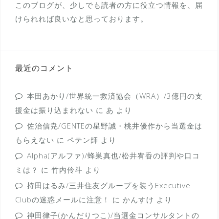
このブログが、少しでも読者の方に役立つ情報を、届
けられれば良いなと思っております。
最近のコメント
本田あかり/世界統一救済協会（WRA）/3億円の支
援金は振り込まれない
に
あ
より
佐治信尭/GENTEの星野誠・桃井優作から当選金は
もらえない
に
ペテン師
より
Alpha(アルファ)/蜂巣真也/松井宥香の評判や口コ
ミは？
に
竹内伶斗
より
持田はるみ/三井住友グループを装うExecutive
Clubの迷惑メールに注意！
に
かんすけ
より
神田律子(かんだりつこ)/当選金コンサルタントの