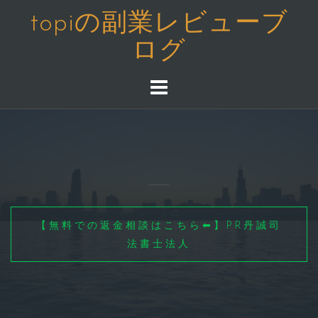
コ
topiの副業レビューブ
ン
ログ
テ
ン
ツ
へ
ス
キ
ッ
プ
【無料での返金相談はこちら⬅】PR丹誠司
法書士法人