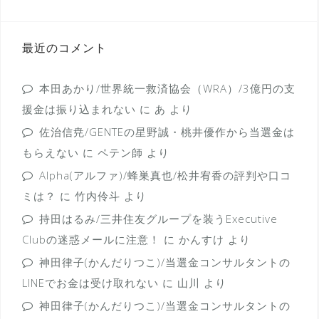
最近のコメント
本田あかり/世界統一救済協会（WRA）/3億円の支
援金は振り込まれない
に
あ
より
佐治信尭/GENTEの星野誠・桃井優作から当選金は
もらえない
に
ペテン師
より
Alpha(アルファ)/蜂巣真也/松井宥香の評判や口コ
ミは？
に
竹内伶斗
より
持田はるみ/三井住友グループを装うExecutive
Clubの迷惑メールに注意！
に
かんすけ
より
神田律子(かんだりつこ)/当選金コンサルタントの
LINEでお金は受け取れない
に
山川
より
神田律子(かんだりつこ)/当選金コンサルタントの