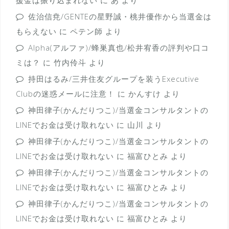
援金は振り込まれない
に
あ
より
佐治信尭/GENTEの星野誠・桃井優作から当選金は
もらえない
に
ペテン師
より
Alpha(アルファ)/蜂巣真也/松井宥香の評判や口コ
ミは？
に
竹内伶斗
より
持田はるみ/三井住友グループを装うExecutive
Clubの迷惑メールに注意！
に
かんすけ
より
神田律子(かんだりつこ)/当選金コンサルタントの
LINEでお金は受け取れない
に
山川
より
神田律子(かんだりつこ)/当選金コンサルタントの
LINEでお金は受け取れない
に
福富ひとみ
より
神田律子(かんだりつこ)/当選金コンサルタントの
LINEでお金は受け取れない
に
福富ひとみ
より
神田律子(かんだりつこ)/当選金コンサルタントの
LINEでお金は受け取れない
に
福富ひとみ
より