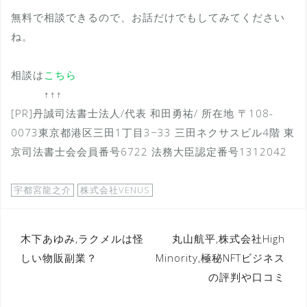
無料で相談できるので、お話だけでもしてみてください
ね。
相談は
こちら
↑↑↑
[PR]丹誠司法書士法人/代表 和田勇祐/ 所在地 〒108-
0073東京都港区三田1丁目3−33 三田ネクサスビル4階 東
京司法書士会会員番号6722 法務大臣認定番号1312042
宇都宮龍之介
株式会社VENUS
投
木下あゆみ,ラクメルは怪
丸山航平,株式会社High
しい物販副業？
Minority,極秘NFTビジネス
稿
の評判や口コミ
ナ