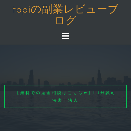
コ
topiの副業レビューブ
ン
ログ
テ
ン
ツ
へ
ス
キ
ッ
プ
【無料での返金相談はこちら⬅】PR丹誠司
法書士法人