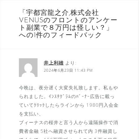
ビ
ゲ
「
宇都宮龍之介,株式会社
ー
VENUSのフロントのアンケー
ト副業で８万円は怪しい？
」
シ
への1件のフィードバック
ョ
ン
井上利雄
より:
2024年6月23日 11:43 PM
今晩は、夜分遅く大変失礼致します。私もや
られました。ｲﾝｽﾀｸﾞﾗﾑのﾊﾞｰﾅｰ広告に載っ
ていてｸﾘｯｸしたらラインから 1980円入会金
を支払い、
ブィーナスの桜井と言う人から遠隔操作で消
費者金融 5社へ融資させられて内 3件融資し