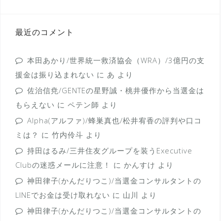
最近のコメント
本田あかり/世界統一救済協会（WRA）/3億円の支
援金は振り込まれない
に
あ
より
佐治信尭/GENTEの星野誠・桃井優作から当選金は
もらえない
に
ペテン師
より
Alpha(アルファ)/蜂巣真也/松井宥香の評判や口コ
ミは？
に
竹内伶斗
より
持田はるみ/三井住友グループを装うExecutive
Clubの迷惑メールに注意！
に
かんすけ
より
神田律子(かんだりつこ)/当選金コンサルタントの
LINEでお金は受け取れない
に
山川
より
神田律子(かんだりつこ)/当選金コンサルタントの