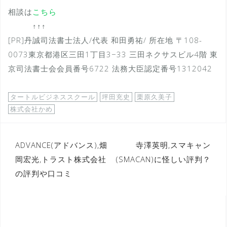
相談は
こちら
↑↑↑
[PR]丹誠司法書士法人/代表 和田勇祐/ 所在地 〒108-
0073東京都港区三田1丁目3−33 三田ネクサスビル4階 東
京司法書士会会員番号6722 法務大臣認定番号1312042
タートルビジネススクール
坪田充史
栗原久美子
株式会社かめ
投
ADVANCE(アドバンス),畑
寺澤英明,スマキャン
岡宏光,トラスト株式会社
(SMACAN)に怪しい評判？
稿
の評判や口コミ
ナ
ビ
ゲ