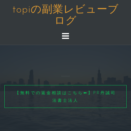
コ
topiの副業レビューブ
ン
ログ
テ
ン
ツ
へ
ス
キ
ッ
プ
【無料での返金相談はこちら⬅】PR丹誠司
法書士法人