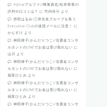
Alpha(アルファ)/蜂巣真也/松井宥香の
評判や口コミは？
に
竹内伶斗
より
持田はるみ/三井住友グループを装う
Executive Clubの迷惑メールに注意！
に
かんすけ
より
神田律子(かんだりつこ)/当選金コンサ
ルタントのLINEでお金は受け取れない
に
山川
より
神田律子(かんだりつこ)/当選金コンサ
ルタントのLINEでお金は受け取れない
に
福富ひとみ
より
神田律子(かんだりつこ)/当選金コンサ
ルタントのLINEでお金は受け取れない
に
福富ひとみ
より
神田律子(かんだりつこ)/当選金コンサ