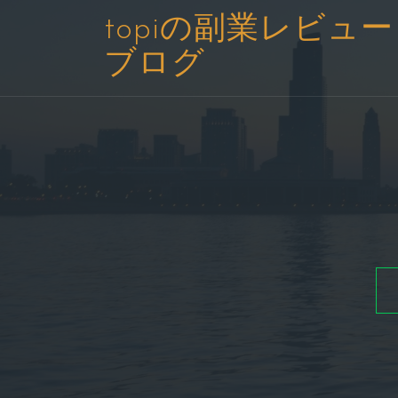
コ
topiの副業レビュー
ン
ブログ
テ
ン
ツ
へ
ス
キ
ッ
プ