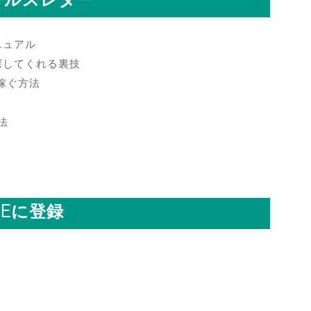
ールスレター
ニュアル
探してくれる裏技
稼ぐ方法
法
。
NEに登録