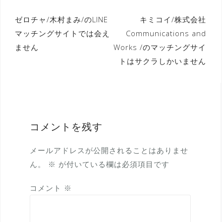
投
ゼロチャ/木村まみ/のLINE
キミコイ/株式会社
マッチングサイトでは会え
Communications and
稿
ません
Works /のマッチングサイ
ナ
トはサクラしかいません
ビ
ゲ
ー
シ
コメントを残す
ョ
ン
メールアドレスが公開されることはありませ
ん。
※
が付いている欄は必須項目です
コメント
※