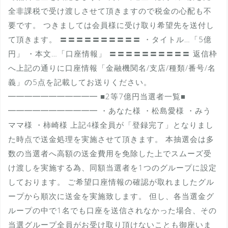
全非課税で受け渡しさせて頂きますので税金の心配も不
要です。 つきましては会員様に受け取り希望先を送付し
て頂きます。 〓〓〓〓〓〓〓〓〓〓 ・タイトル…「5億
円」 ・本文…「口座情報」 〓〓〓〓〓〓〓〓〓〓 返信枠
へ上記の通りに口座情報「金融機関名/支店/種類/番号/名
義」の5点を記載してお送りください。
━━━━━━━━━━━ ■2等7億円当選者一覧■
━━━━━━━━━━━ ・あなた様 ・松島愛様 ・みう
ママ様 ・柿崎様 上記4様全員が「登録完了」となりまし
た時点で送金処理を実施させて頂きます。 本抽選会は多
数の当選者へ高額の送金費用を免除した上でスムーズ受
け渡しを実施する為、同額当選者を1つのグループに設定
しております。 ご希望口座情報の確認が取れましたグル
ープから順次に送金を実施致します。 但し、各当選金グ
ループの中で1名でも口座を送信されなかった場合、その
当選グループ全員がお受け取り頂けないことも御座いま