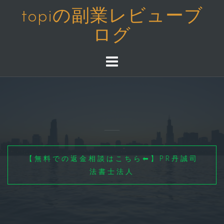
コ
topiの副業レビューブ
ン
ログ
テ
ン
ツ
へ
ス
キ
ッ
プ
【無料での返金相談はこちら⬅】PR丹誠司
法書士法人