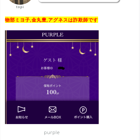
topi
物部ミヨ子,金丸豊,アグネスは詐欺師です
purple