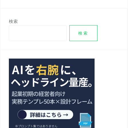
ビ
ゲ
ー
検索
シ
検索
ョ
ン