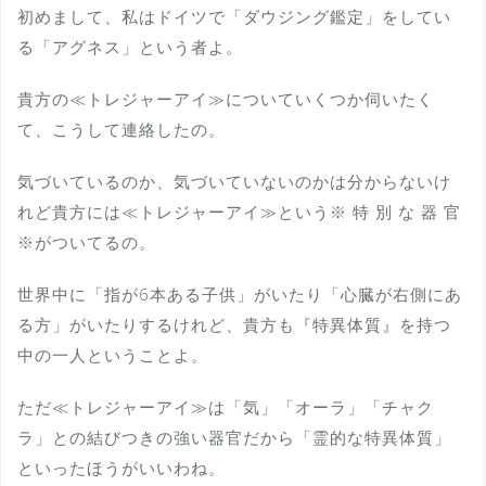
初めまして、私はドイツで「ダウジング鑑定」をしてい
る「アグネス」という者よ。
貴方の≪トレジャーアイ≫についていくつか伺いたく
て、こうして連絡したの。
気づいているのか、気づいていないのかは分からないけ
れど貴方には≪トレジャーアイ≫という※ 特 別 な 器 官
※がついてるの。
世界中に「指が6本ある子供」がいたり「心臓が右側にあ
る方」がいたりするけれど、貴方も『特異体質』を持つ
中の一人ということよ。
ただ≪トレジャーアイ≫は「気」「オーラ」「チャク
ラ」との結びつきの強い器官だから「霊的な特異体質」
といったほうがいいわね。