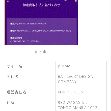
purple
サイト名
purple
会社名
BATTLECRY DESIGN
COMPANY
運営責任者
KHIU YU YUEN
住所
932 WAGAS ST,
TONDO,MANILA,1012