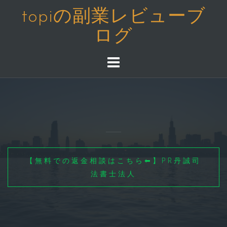
コ
topiの副業レビューブ
ン
ログ
テ
ン
ツ
へ
ス
キ
ッ
プ
【無料での返金相談はこちら⬅】PR丹誠司
法書士法人