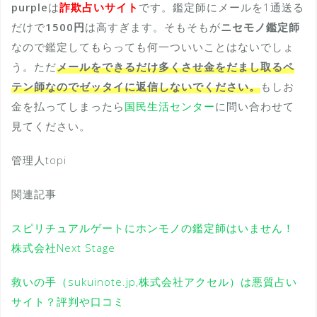
purple
は
詐欺占いサイト
です。鑑定師にメールを1通送る
だけで
1500円
は高すぎます。そもそもが
ニセモノ鑑定師
なので鑑定してもらっても何一ついいことはないでしょ
う。ただ
メールをできるだけ多くさせ金をだまし取るペ
テン師なのでゼッタイに返信しないでください。
もしお
金を払ってしまったら
国民生活センター
に問い合わせて
見てください。
管理人topi
関連記事
スピリチュアルゲートにホンモノの鑑定師はいません！
株式会社Next Stage
救いの手（sukuinote.jp,株式会社アクセル）は悪質占い
サイト？評判や口コミ