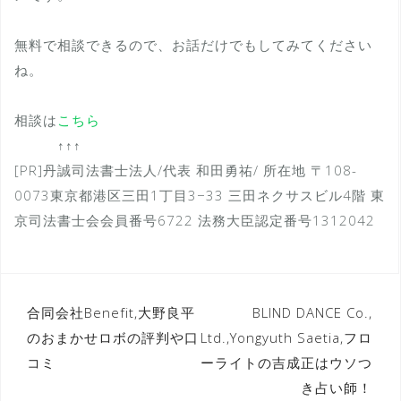
無料で相談できるので、お話だけでもしてみてください
ね。
相談は
こちら
↑↑↑
[PR]丹誠司法書士法人/代表 和田勇祐/ 所在地 〒108-
0073東京都港区三田1丁目3−33 三田ネクサスビル4階 東
京司法書士会会員番号6722 法務大臣認定番号1312042
投
合同会社Benefit,大野良平
BLIND DANCE Co.,
のおまかせロボの評判や口
Ltd.,Yongyuth Saetia,フロ
稿
コミ
ーライトの吉成正はウソつ
ナ
き占い師！