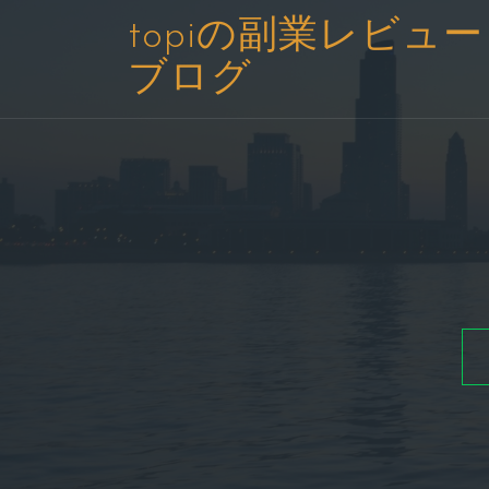
コ
topiの副業レビュー
ン
ブログ
テ
ン
ツ
へ
ス
キ
ッ
プ