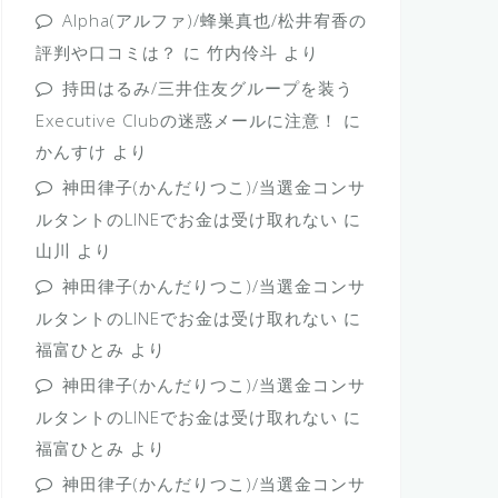
Alpha(アルファ)/蜂巣真也/松井宥香の
評判や口コミは？
に
竹内伶斗
より
持田はるみ/三井住友グループを装う
Executive Clubの迷惑メールに注意！
に
かんすけ
より
神田律子(かんだりつこ)/当選金コンサ
ルタントのLINEでお金は受け取れない
に
山川
より
神田律子(かんだりつこ)/当選金コンサ
ルタントのLINEでお金は受け取れない
に
福富ひとみ
より
神田律子(かんだりつこ)/当選金コンサ
ルタントのLINEでお金は受け取れない
に
福富ひとみ
より
神田律子(かんだりつこ)/当選金コンサ