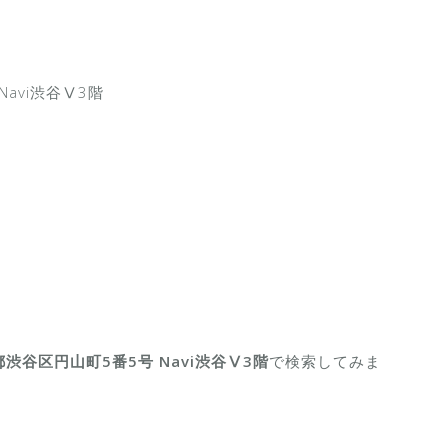
Navi渋谷Ⅴ3階
京都渋谷区円山町5番5号 Navi渋谷Ⅴ3階
で検索してみま