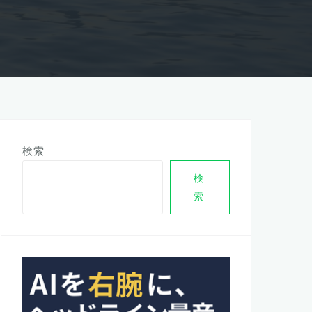
検索
検
索