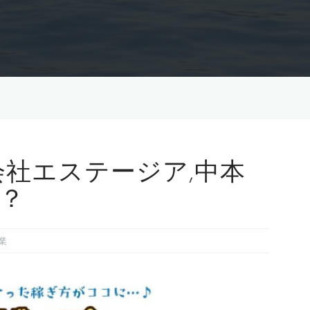
会社エステージア,中本
？
業