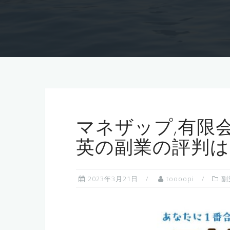
マネザップ,有限
英の副業の評判は
2023年3月21日
toooopi
副