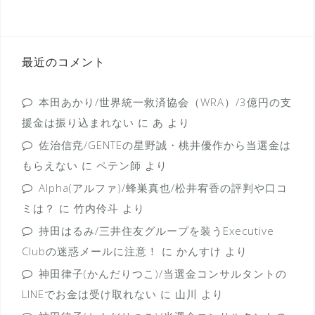
最近のコメント
本田あかり/世界統一救済協会（WRA）/3億円の支
援金は振り込まれない
に
あ
より
佐治信尭/GENTEの星野誠・桃井優作から当選金は
もらえない
に
ペテン師
より
Alpha(アルファ)/蜂巣真也/松井宥香の評判や口コ
ミは？
に
竹内伶斗
より
持田はるみ/三井住友グループを装うExecutive
Clubの迷惑メールに注意！
に
かんすけ
より
神田律子(かんだりつこ)/当選金コンサルタントの
LINEでお金は受け取れない
に
山川
より