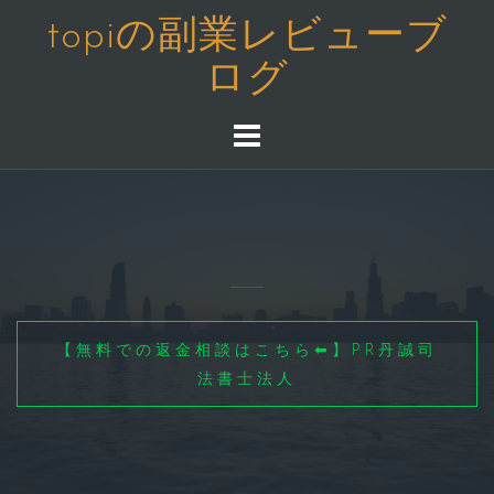
コ
topiの副業レビューブ
ン
ログ
テ
ン
ツ
へ
ス
キ
ッ
プ
【無料での返金相談はこちら⬅】PR丹誠司
法書士法人