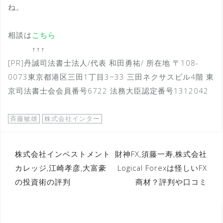
ね。
相談は
こちら
↑↑↑
[PR]丹誠司法書士法人/代表 和田勇祐/ 所在地 〒108-
0073東京都港区三田1丁目3−33 三田ネクサスビル4階 東
京司法書士会会員番号6722 法務大臣認定番号1312042
斉藤敏雄
株式会社インター
投
株式会社インベストメント
財神FX,須藤一寿,株式会社
カレッジ,江崎孝彦,大富豪
Logical Forexは怪しいFX
稿
の投資術の評判
商材？評判や口コミ
ナ
ビ
ゲ