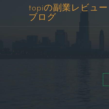
コ
topiの副業レビュー
ン
ブログ
テ
ン
ツ
へ
ス
キ
ッ
プ