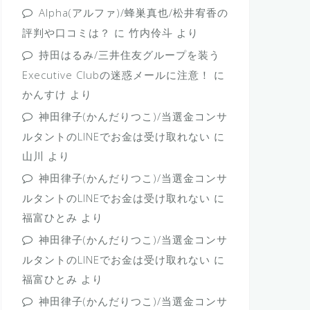
Alpha(アルファ)/蜂巣真也/松井宥香の
評判や口コミは？
に
竹内伶斗
より
持田はるみ/三井住友グループを装う
Executive Clubの迷惑メールに注意！
に
かんすけ
より
神田律子(かんだりつこ)/当選金コンサ
ルタントのLINEでお金は受け取れない
に
山川
より
神田律子(かんだりつこ)/当選金コンサ
ルタントのLINEでお金は受け取れない
に
福富ひとみ
より
神田律子(かんだりつこ)/当選金コンサ
ルタントのLINEでお金は受け取れない
に
福富ひとみ
より
神田律子(かんだりつこ)/当選金コンサ