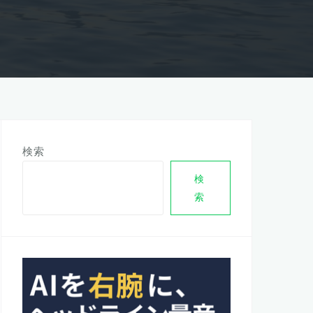
検索
検
索