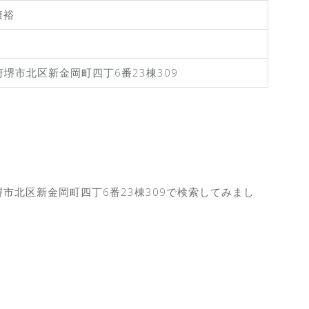
康裕
大阪府堺市北区新金岡町四丁6番23棟309
府堺市北区新金岡町四丁6番23棟309で検索してみまし