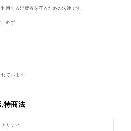
を利用する消費者を守るための法律です。
で、必ず
られています。
,特商法
リアリティ