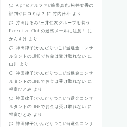
Alpha(アルファ)/蜂巣真也/松井宥香の
評判や口コミは？
に
竹内伶斗
より
持田はるみ/三井住友グループを装う
Executive Clubの迷惑メールに注意！
に
かんすけ
より
神田律子(かんだりつこ)/当選金コンサ
ルタントのLINEでお金は受け取れない
に
山川
より
神田律子(かんだりつこ)/当選金コンサ
ルタントのLINEでお金は受け取れない
に
福富ひとみ
より
神田律子(かんだりつこ)/当選金コンサ
ルタントのLINEでお金は受け取れない
に
福富ひとみ
より
神田律子(かんだりつこ)/当選金コンサ