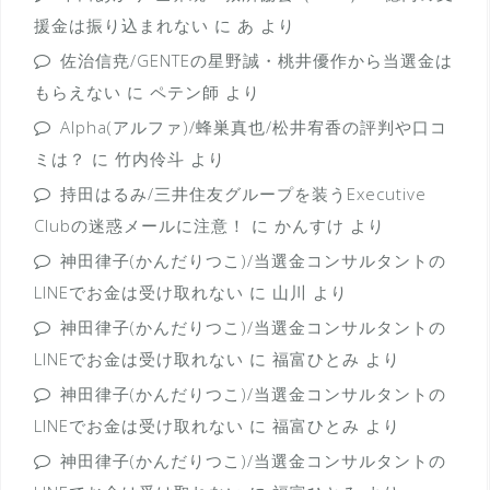
援金は振り込まれない
に
あ
より
佐治信尭/GENTEの星野誠・桃井優作から当選金は
もらえない
に
ペテン師
より
Alpha(アルファ)/蜂巣真也/松井宥香の評判や口コ
ミは？
に
竹内伶斗
より
持田はるみ/三井住友グループを装うExecutive
Clubの迷惑メールに注意！
に
かんすけ
より
神田律子(かんだりつこ)/当選金コンサルタントの
LINEでお金は受け取れない
に
山川
より
神田律子(かんだりつこ)/当選金コンサルタントの
LINEでお金は受け取れない
に
福富ひとみ
より
神田律子(かんだりつこ)/当選金コンサルタントの
LINEでお金は受け取れない
に
福富ひとみ
より
神田律子(かんだりつこ)/当選金コンサルタントの