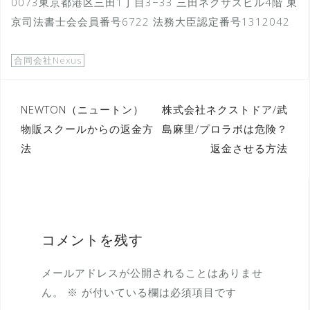
0073東京都港区三田1丁目3−33 三田ネクサスビル4階 東
京司法書士会会員番号6722 法務大臣認定番号1312042
合同会社Nexus
投
NEWTON（ニュートン）
株式会社ネクストドア/武
物販スクールからの返金方
島麻里/プロラボは危険？
稿
法
返金させる方法
ナ
ビ
ゲ
ー
コメントを残す
シ
ョ
メールアドレスが公開されることはありませ
ン
ん。
※
が付いている欄は必須項目です