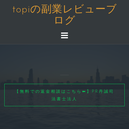
コ
topiの副業レビューブ
ン
ログ
テ
ン
ツ
へ
ス
キ
ッ
プ
【無料での返金相談はこちら⬅】PR丹誠司
法書士法人