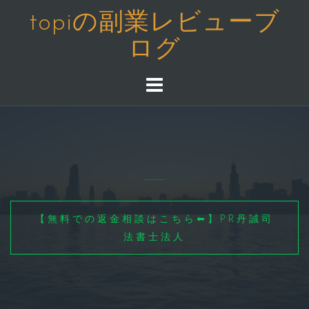
コ
topiの副業レビューブ
ン
ログ
テ
ン
ツ
へ
ス
キ
ッ
プ
【無料での返金相談はこちら⬅】PR丹誠司
法書士法人