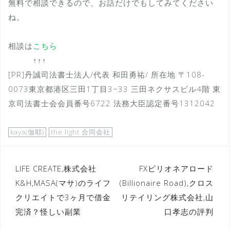
無料で相談できるので、お話だけでもしてみてください
ね。
相談は
こちら
↑↑↑
[PR]丹誠司法書士法人/代表 和田勇祐/ 所在地 〒108-
0073東京都港区三田1丁目3−33 三田ネクサスビル4階 東
京司法書士会会員番号6722 法務大臣認定番号1312042
kaya(伽耶)
the light 合同会社
投
LIFE CREATE,株式会社
FXビリオネアロード
K&H,MASA(マサ)のライフ
(Billionaire Road),クロス
稿
クリエイトで3ヶ月で借金
リテイリング株式会社,山
ナ
完済？怪しい副業
口孝志の評判
ビ