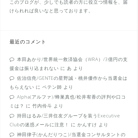
このブログが、少しでも読者の方に役立つ情報を、届
けられれば良いなと思っております。
最近のコメント
本田あかり/世界統一救済協会（WRA）/3億円の支
援金は振り込まれない
に
あ
より
佐治信尭/GENTEの星野誠・桃井優作から当選金は
もらえない
に
ペテン師
より
Alpha(アルファ)/蜂巣真也/松井宥香の評判や口コ
ミは？
に
竹内伶斗
より
持田はるみ/三井住友グループを装うExecutive
Clubの迷惑メールに注意！
に
かんすけ
より
神田律子(かんだりつこ)/当選金コンサルタントの