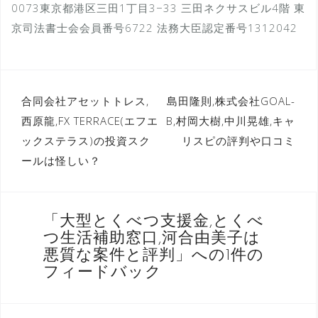
0073東京都港区三田1丁目3−33 三田ネクサスビル4階 東
京司法書士会会員番号6722 法務大臣認定番号1312042
投
合同会社アセットトレス,
島田隆則,株式会社GOAL-
西原龍,FX TERRACE(エフエ
B,村岡大樹,中川晃雄,キャ
稿
ックステラス)の投資スク
リスピの評判や口コミ
ナ
ールは怪しい？
ビ
ゲ
ー
「
大型とくべつ支援金,とくべ
つ生活補助窓口,河合由美子は
シ
悪質な案件と評判
」への1件の
ョ
フィードバック
ン