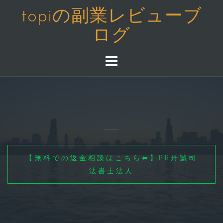
コ
topiの副業レビューブ
ン
ログ
テ
ン
ツ
へ
ス
キ
ッ
プ
【無料での返金相談はこちら⬅】PR丹誠司
法書士法人