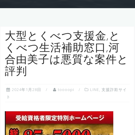
大型とくべつ支援金,と
くべつ生活補助窓口,河
合由美子は悪質な案件と
評判
2024年1月28日
toooopi
LINE
,
支援詐欺サイ
ト