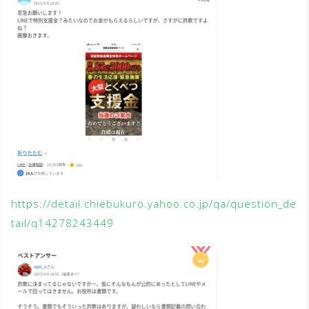
https://detail.chiebukuro.yahoo.co.jp/qa/question_de
tail/q14278243449