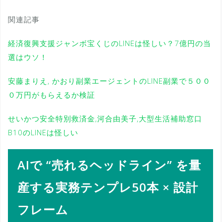
関連記事
経済復興支援ジャンボ宝くじのLINEは怪しい？7億円の当
選はウソ！
安藤まりえ, かおり副業エージェントのLINE副業で５００
０万円がもらえるか検証
せいかつ安全特別救済金,河合由美子,大型生活補助窓口
B10のLINEは怪しい
AIで “売れるヘッドライン” を量
産する実務テンプレ50本 × 設計
フレーム