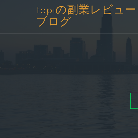
コ
topiの副業レビュー
ン
ブログ
テ
ン
ツ
へ
ス
キ
ッ
プ