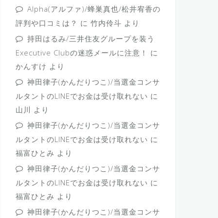
Alpha(アルファ)/蜂巣真也/松井宥香の
評判や口コミは？
に
竹内伶斗
より
持田はるみ/三井住友グループを装う
Executive Clubの迷惑メールに注意！
に
かんすけ
より
神田律子(かんだりつこ)/当選金コンサ
ルタントのLINEでお金は受け取れない
に
山川
より
神田律子(かんだりつこ)/当選金コンサ
ルタントのLINEでお金は受け取れない
に
福富ひとみ
より
神田律子(かんだりつこ)/当選金コンサ
ルタントのLINEでお金は受け取れない
に
福富ひとみ
より
神田律子(かんだりつこ)/当選金コンサ