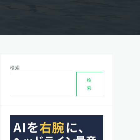
検索
検
索