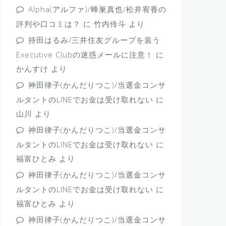
Alpha(アルファ)/蜂巣真也/松井宥香の
評判や口コミは？
に
竹内伶斗
より
持田はるみ/三井住友グループを装う
Executive Clubの迷惑メールに注意！
に
かんすけ
より
神田律子(かんだりつこ)/当選金コンサ
ルタントのLINEでお金は受け取れない
に
山川
より
神田律子(かんだりつこ)/当選金コンサ
ルタントのLINEでお金は受け取れない
に
福富ひとみ
より
神田律子(かんだりつこ)/当選金コンサ
ルタントのLINEでお金は受け取れない
に
福富ひとみ
より
神田律子(かんだりつこ)/当選金コンサ