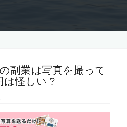
学,の副業は写真を撮って
0円は怪しい？
業