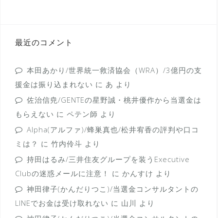
最近のコメント
本田あかり/世界統一救済協会（WRA）/3億円の支
援金は振り込まれない
に
あ
より
佐治信尭/GENTEの星野誠・桃井優作から当選金は
もらえない
に
ペテン師
より
Alpha(アルファ)/蜂巣真也/松井宥香の評判や口コ
ミは？
に
竹内伶斗
より
持田はるみ/三井住友グループを装うExecutive
Clubの迷惑メールに注意！
に
かんすけ
より
神田律子(かんだりつこ)/当選金コンサルタントの
LINEでお金は受け取れない
に
山川
より