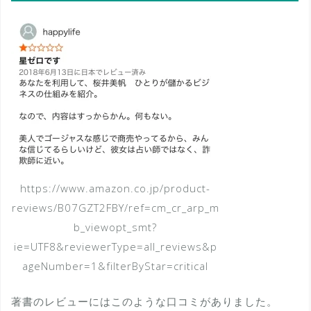
https://www.amazon.co.jp/product-
reviews/B07GZT2FBY/ref=cm_cr_arp_m
b_viewopt_smt?
ie=UTF8&reviewerType=all_reviews&p
ageNumber=1&filterByStar=critical
著書のレビューにはこのような口コミがありました。