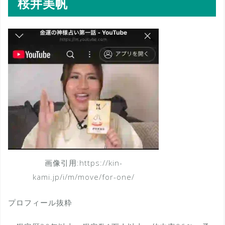
桜井美帆
画像引用:https://kin-
kami.jp/i/m/move/for-one/
プロフィール抜粋