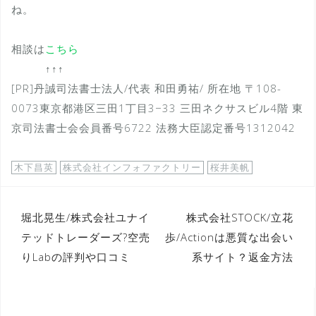
ね。
相談は
こちら
↑↑↑
[PR]丹誠司法書士法人/代表 和田勇祐/ 所在地 〒108-
0073東京都港区三田1丁目3−33 三田ネクサスビル4階 東
京司法書士会会員番号6722 法務大臣認定番号1312042
木下昌英
株式会社インフォファクトリー
桜井美帆
投
堀北晃生/株式会社ユナイ
株式会社STOCK/立花
テッドトレーダーズ?空売
歩/Actionは悪質な出会い
稿
りLabの評判や口コミ
系サイト？返金方法
ナ
ビ
ゲ