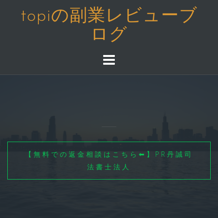
コ
topiの副業レビューブ
ン
ログ
テ
ン
ツ
へ
ス
キ
ッ
プ
【無料での返金相談はこちら⬅】PR丹誠司
法書士法人