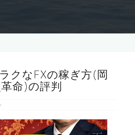
ラクなFXの稼ぎ方(岡
買革命)の評判
X