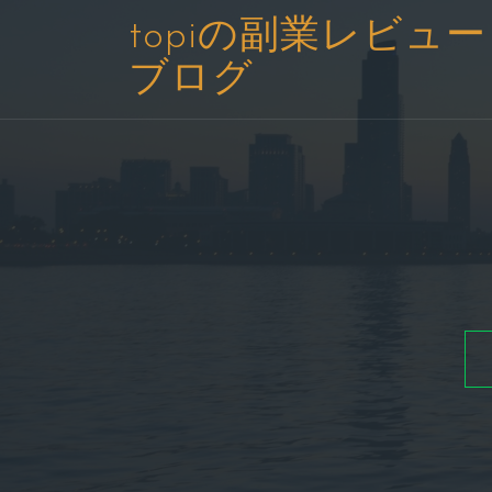
コ
topiの副業レビュー
ン
ブログ
テ
ン
ツ
へ
ス
キ
ッ
プ