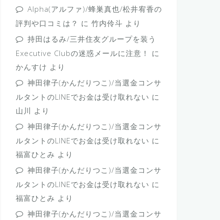
Alpha(アルファ)/蜂巣真也/松井宥香の
評判や口コミは？
に
竹内伶斗
より
持田はるみ/三井住友グループを装う
Executive Clubの迷惑メールに注意！
に
かんすけ
より
神田律子(かんだりつこ)/当選金コンサ
ルタントのLINEでお金は受け取れない
に
山川
より
神田律子(かんだりつこ)/当選金コンサ
ルタントのLINEでお金は受け取れない
に
福富ひとみ
より
神田律子(かんだりつこ)/当選金コンサ
ルタントのLINEでお金は受け取れない
に
福富ひとみ
より
神田律子(かんだりつこ)/当選金コンサ