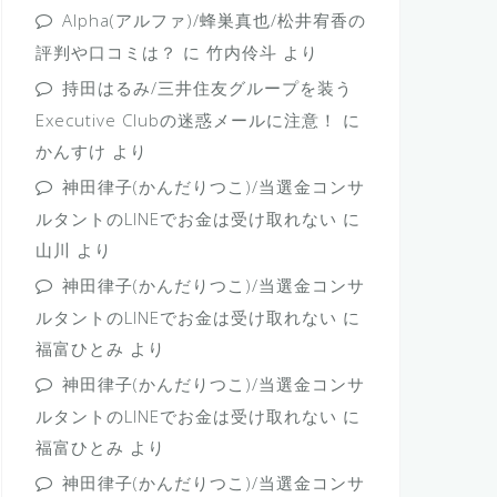
Alpha(アルファ)/蜂巣真也/松井宥香の
評判や口コミは？
に
竹内伶斗
より
持田はるみ/三井住友グループを装う
Executive Clubの迷惑メールに注意！
に
かんすけ
より
神田律子(かんだりつこ)/当選金コンサ
ルタントのLINEでお金は受け取れない
に
山川
より
神田律子(かんだりつこ)/当選金コンサ
ルタントのLINEでお金は受け取れない
に
福富ひとみ
より
神田律子(かんだりつこ)/当選金コンサ
ルタントのLINEでお金は受け取れない
に
福富ひとみ
より
神田律子(かんだりつこ)/当選金コンサ