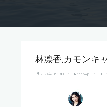
林凛香,カモンキ
2024年3月19日
toooopi
LI