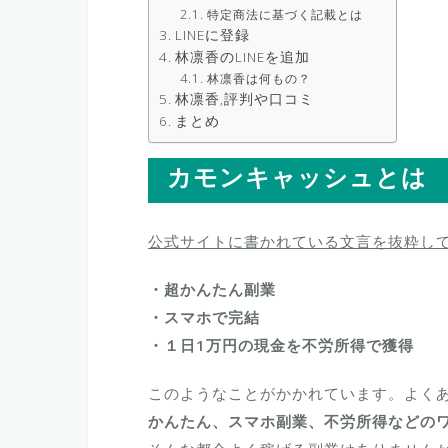
特定商法に基づく記載とは
LINEに登録
林凛香のLINEを追加
林凛香は何もの？
林凛香,評判や口コミ
まとめ
カモンキャッシュとは
公式サイトに書かれている文言を抜粋し
・超かんたん副業
・スマホで完結
・１日1万円の現金を不労所得で獲得
このようなことがかかれています。よく
かんたん、スマホ副業、不労所得などの