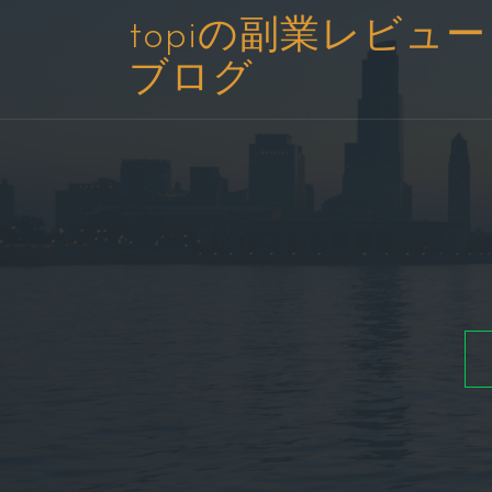
コ
topiの副業レビュー
ン
ブログ
テ
ン
ツ
へ
ス
キ
ッ
プ