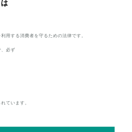
とは
を利用する消費者を守るための法律です。
で、必ず
られています。