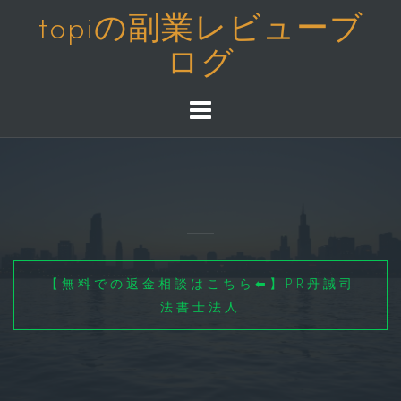
コ
topiの副業レビューブ
ン
ログ
テ
ン
ツ
へ
ス
キ
ッ
プ
【無料での返金相談はこちら⬅】PR丹誠司
法書士法人