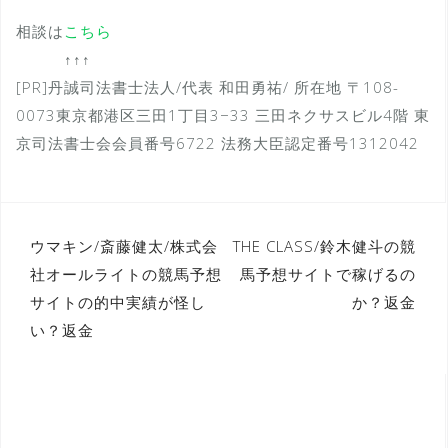
相談は
こちら
↑↑↑
[PR]丹誠司法書士法人/代表 和田勇祐/ 所在地 〒108-
0073東京都港区三田1丁目3−33 三田ネクサスビル4階 東
京司法書士会会員番号6722 法務大臣認定番号1312042
投
ウマキン/斎藤健太/株式会
THE CLASS/鈴木健斗の競
社オールライトの競馬予想
馬予想サイトで稼げるの
稿
サイトの的中実績が怪し
か？返金
ナ
い？返金
ビ
ゲ
ー
シ