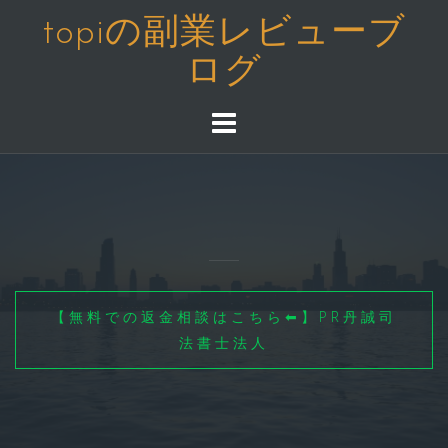
コ
topiの副業レビューブ
ン
ログ
テ
ン
ツ
へ
ス
キ
ッ
プ
【無料での返金相談はこちら⬅】PR丹誠司
法書士法人