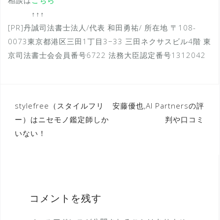
↑↑↑
[PR]丹誠司法書士法人/代表 和田勇祐/ 所在地 〒108-
0073東京都港区三田1丁目3−33 三田ネクサスビル4階 東
京司法書士会会員番号6722 法務大臣認定番号1312042
投
stylefree（スタイルフリ
安藤優也,AI Partnersの評
ー）はニセモノ鑑定師しか
判や口コミ
稿
いない！
ナ
ビ
ゲ
ー
コメントを残す
シ
ョ