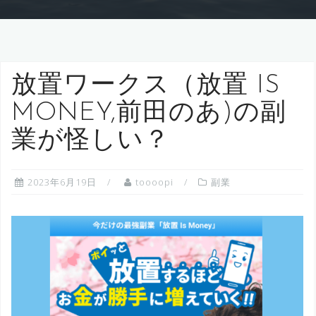
放置ワークス（放置 IS
MONEY,前田のあ)の副
業が怪しい？
2023年6月19日
toooopi
副業