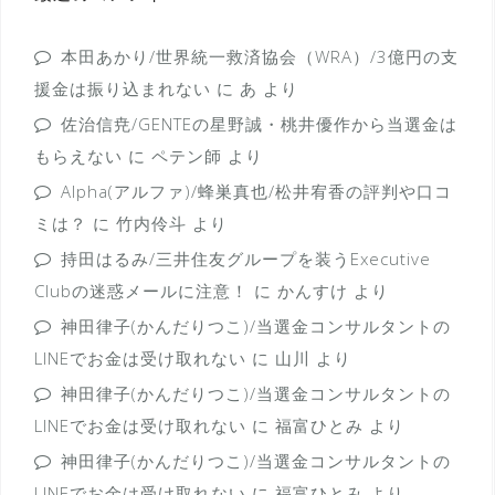
本田あかり/世界統一救済協会（WRA）/3億円の支
援金は振り込まれない
に
あ
より
佐治信尭/GENTEの星野誠・桃井優作から当選金は
もらえない
に
ペテン師
より
Alpha(アルファ)/蜂巣真也/松井宥香の評判や口コ
ミは？
に
竹内伶斗
より
持田はるみ/三井住友グループを装うExecutive
Clubの迷惑メールに注意！
に
かんすけ
より
神田律子(かんだりつこ)/当選金コンサルタントの
LINEでお金は受け取れない
に
山川
より
神田律子(かんだりつこ)/当選金コンサルタントの
LINEでお金は受け取れない
に
福富ひとみ
より
神田律子(かんだりつこ)/当選金コンサルタントの
LINEでお金は受け取れない
に
福富ひとみ
より