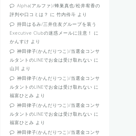
Alpha(アルファ)/蜂巣真也/松井宥香の
評判や口コミは？
に
竹内伶斗
より
持田はるみ/三井住友グループを装う
Executive Clubの迷惑メールに注意！
に
かんすけ
より
神田律子(かんだりつこ)/当選金コンサ
ルタントのLINEでお金は受け取れない
に
山川
より
神田律子(かんだりつこ)/当選金コンサ
ルタントのLINEでお金は受け取れない
に
福富ひとみ
より
神田律子(かんだりつこ)/当選金コンサ
ルタントのLINEでお金は受け取れない
に
福富ひとみ
より
神田律子(かんだりつこ)/当選金コンサ