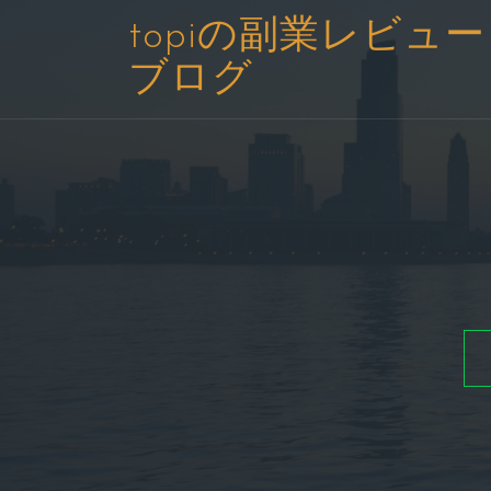
コ
topiの副業レビュー
ン
ブログ
テ
ン
ツ
へ
ス
キ
ッ
プ