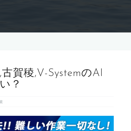
稜,V-SystemのAI
い？
業