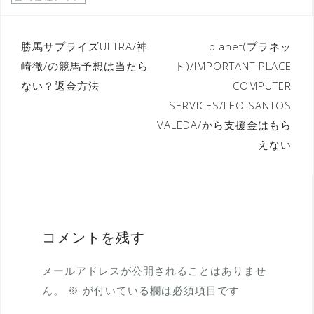
投
勝馬サプライズULTRA/神
planet(プラネッ
崎徹/の競馬予想は当たら
ト)/IMPORTANT PLACE
稿
ない？返金方法
COMPUTER
ナ
SERVICES/LEO SANTOS
ビ
VALEDA/から支援金はもら
ゲ
えない
ー
シ
ョ
ン
コメントを残す
メールアドレスが公開されることはありませ
ん。
※
が付いている欄は必須項目です