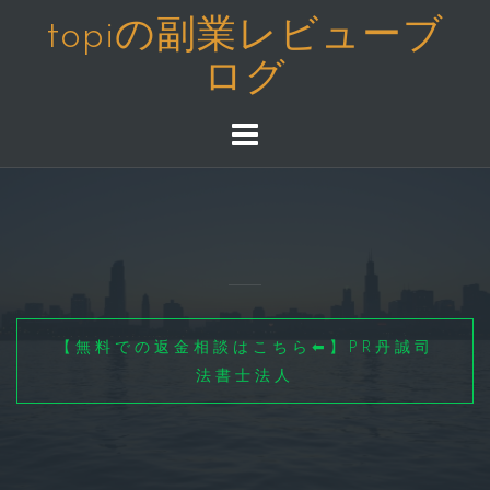
コ
topiの副業レビューブ
ン
ログ
テ
ン
ツ
へ
ス
キ
ッ
プ
【無料での返金相談はこちら⬅】PR丹誠司
法書士法人