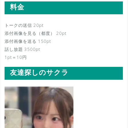
料金
トークの送信 20pt
添付画像を見る（都度） 20pt
添付画像を送る 150pt
話し放題 3500pt
1pt＝10円
友達探しのサクラ