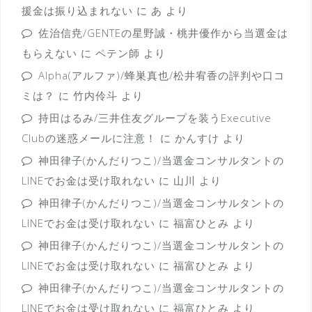
援金は振り込まれない
に
あ
より
佐治信尭/GENTEの星野誠・桃井優作から当選金は
もらえない
に
ペテン師
より
Alpha(アルファ)/蜂巣真也/松井宥香の評判や口コ
ミは？
に
竹内伶斗
より
持田はるみ/三井住友グループを装うExecutive
Clubの迷惑メールに注意！
に
かんすけ
より
神田律子(かんだりつこ)/当選金コンサルタントの
LINEでお金は受け取れない
に
山川
より
神田律子(かんだりつこ)/当選金コンサルタントの
LINEでお金は受け取れない
に
福富ひとみ
より
神田律子(かんだりつこ)/当選金コンサルタントの
LINEでお金は受け取れない
に
福富ひとみ
より
神田律子(かんだりつこ)/当選金コンサルタントの
LINEでお金は受け取れない
に
福富ひとみ
より