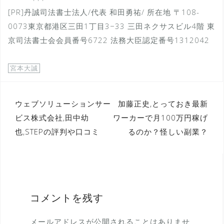
[PR]丹誠司法書士法人/代表 和田勇祐/ 所在地 〒108-
0073東京都港区三田1丁目3−33 三田ネクサスビル4階 東
京司法書士会会員番号6722 法務大臣認定番号1312042
宮本大誠
投
ウェブソリューションサー
加藤正史,とっておき最新
ビス株式会社,田中幼
ワーカーで月100万円稼げ
稿
也,STEPの評判や口コミ
るのか？怪しい副業？
ナ
ビ
ゲ
ー
コメントを残す
シ
ョ
メールアドレスが公開されることはありませ