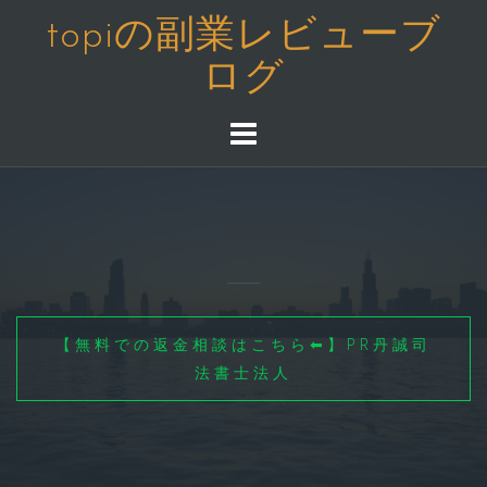
コ
topiの副業レビューブ
ン
ログ
テ
ン
ツ
へ
ス
キ
ッ
プ
【無料での返金相談はこちら⬅】PR丹誠司
法書士法人