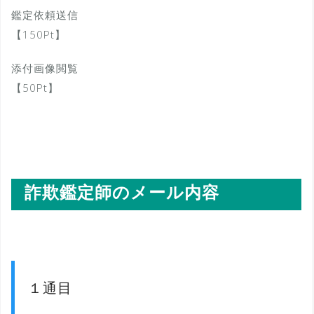
鑑定依頼送信
【150Pt】
添付画像閲覧
【50Pt】
詐欺鑑定師のメール内容
１通目