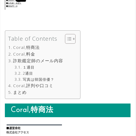
Table of Contents
Coral,特商法
Coral,料金
詐欺鑑定師のメール内容
１通目
2通目
写真は韓国俳優？
Coral,評判や口コミ
まとめ
Coral,特商法