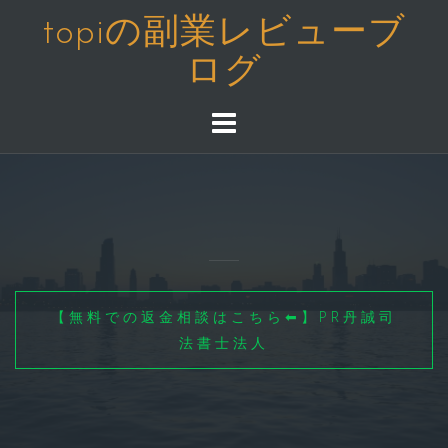
コ
topiの副業レビューブ
ン
ログ
テ
ン
ツ
へ
ス
キ
ッ
プ
【無料での返金相談はこちら⬅】PR丹誠司
法書士法人