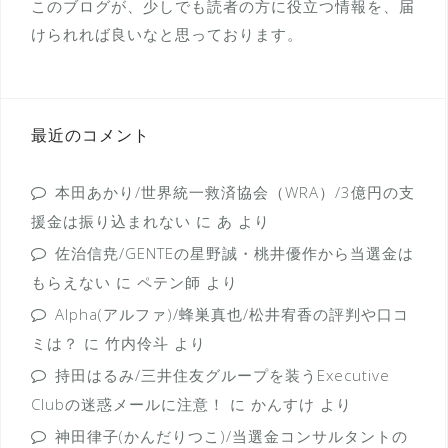
このブログが、少しでも読者の方に役立つ情報を、届
けられれば良いなと思っております。
最近のコメント
本田あかり/世界統一救済協会（WRA）/3億円の支
援金は振り込まれない
に
あ
より
佐治信尭/GENTEの星野誠・桃井優作から当選金は
もらえない
に
ペテン師
より
Alpha(アルファ)/蜂巣真也/松井宥香の評判や口コ
ミは？
に
竹内伶斗
より
持田はるみ/三井住友グループを装うExecutive
Clubの迷惑メールに注意！
に
かんすけ
より
神田律子(かんだりつこ)/当選金コンサルタントの