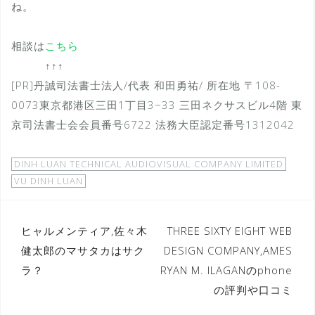
ね。
相談は
こちら
↑↑↑
[PR]丹誠司法書士法人/代表 和田勇祐/ 所在地 〒108-
0073東京都港区三田1丁目3−33 三田ネクサスビル4階 東
京司法書士会会員番号6722 法務大臣認定番号1312042
DINH LUAN TECHNICAL AUDIOVISUAL COMPANY LIMITED
VU DINH LUAN
投
ヒャルメンティア,佐々木
THREE SIXTY EIGHT WEB
健太郎のマサタカはサク
DESIGN COMPANY,AMES
稿
ラ？
RYAN M. ILAGANのphone
ナ
の評判や口コミ
ビ