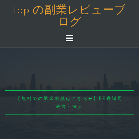
コ
topiの副業レビューブ
ン
ログ
テ
ン
ツ
へ
ス
キ
ッ
プ
【無料での返金相談はこちら⬅】PR丹誠司
法書士法人