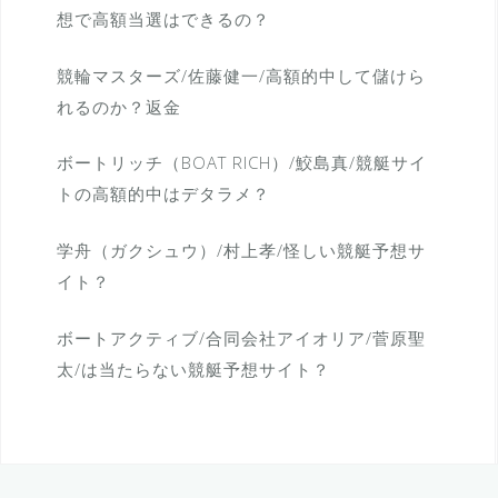
想で高額当選はできるの？
競輪マスターズ/佐藤健一/高額的中して儲けら
れるのか？返金
ボートリッチ（BOAT RICH）/鮫島真/競艇サイ
トの高額的中はデタラメ？
学舟（ガクシュウ）/村上孝/怪しい競艇予想サ
イト？
ボートアクティブ/合同会社アイオリア/菅原聖
太/は当たらない競艇予想サイト？