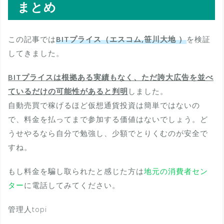
まとめ
この記事では
BITプライス（エスコム,笹川大地 ）
を検証
してきました。
BITプライスは根拠ある実績もなく、ただ誇大広告を並べ
ているだけの可能性があると判明
しました。
自動売買で稼げるほど仮想通貨投資は簡単ではないの
で、料金を払ってまで参加する価値はないでしょう。ど
うせやるなら自分で勉強し、少額でとりくむのが安全で
すね。
もし料金を騙し取られたと感じた方は
地元の消費者セン
ター
に電話してみてください。
管理人topi