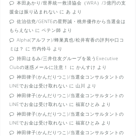
本田あかり/世界統一救済協会（WRA）/3億円の支
援金は振り込まれない
に
あ
より
佐治信尭/GENTEの星野誠・桃井優作から当選金は
もらえない
に
ペテン師
より
Alpha(アルファ)/蜂巣真也/松井宥香の評判や口コ
ミは？
に
竹内伶斗
より
持田はるみ/三井住友グループを装うExecutive
Clubの迷惑メールに注意！
に
かんすけ
より
神田律子(かんだりつこ)/当選金コンサルタントの
LINEでお金は受け取れない
に
山川
より
神田律子(かんだりつこ)/当選金コンサルタントの
LINEでお金は受け取れない
に
福富ひとみ
より
神田律子(かんだりつこ)/当選金コンサルタントの
LINEでお金は受け取れない
に
福富ひとみ
より
神田律子(かんだりつこ)/当選金コンサルタントの