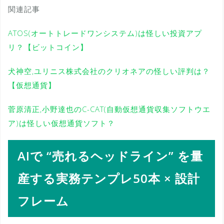
関連記事
ATOS(オートトレードワンシステム)は怪しい投資アプ
リ？【ビットコイン】
犬神空,ユリニス株式会社のクリオネアの怪しい評判は？
【仮想通貨】
菅原清正,小野達也のC-CAT(自動仮想通貨収集ソフトウエ
ア)は怪しい仮想通貨ソフト？
AIで “売れるヘッドライン” を量
産する実務テンプレ50本 × 設計
フレーム