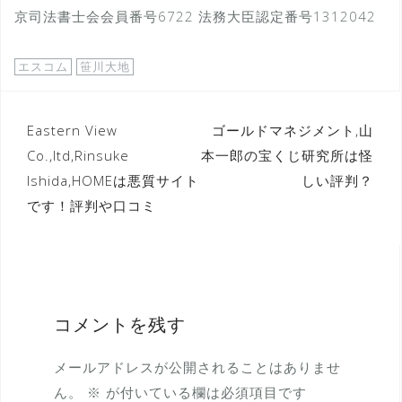
京司法書士会会員番号6722 法務大臣認定番号1312042
エスコム
笹川大地
投
Eastern View
ゴールドマネジメント,山
Co.,ltd,Rinsuke
本一郎の宝くじ研究所は怪
稿
Ishida,HOMEは悪質サイト
しい評判？
ナ
です！評判や口コミ
ビ
ゲ
ー
シ
コメントを残す
ョ
ン
メールアドレスが公開されることはありませ
ん。
※
が付いている欄は必須項目です