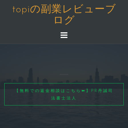
コ
topiの副業レビューブ
ン
ログ
テ
ン
ツ
へ
ス
キ
ッ
プ
【無料での返金相談はこちら⬅】PR丹誠司
法書士法人