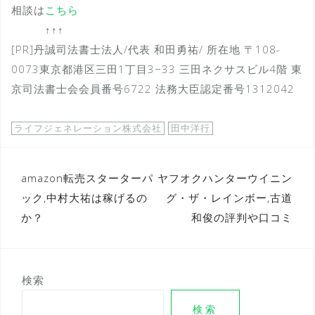
相談は
こちら
↑↑↑
[PR]丹誠司法書士法人/代表 和田勇祐/ 所在地 〒108-
0073東京都港区三田1丁目3−33 三田ネクサスビル4階 東
京司法書士会会員番号6722 法務大臣認定番号1312042
ライフジェネレーション株式会社
田中洋行
投
amazon転売スターターパ
ヤフオクハンターウイニン
ック,中村大祐は稼げるの
グ・ザ・レインボー,古道
稿
か？
和俊の評判や口コミ
ナ
ビ
ゲ
検索
ー
検索