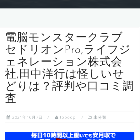
電脳モンスタークラブ
セドリオンPro,ライフジ
ェネレーション株式会
社,田中洋行は怪しいせ
どりは？評判や口コミ調
査
2021年10月7日
toooopi
未分類