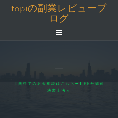
コ
topiの副業レビューブ
ン
ログ
テ
ン
ツ
へ
ス
キ
ッ
プ
【無料での返金相談はこちら⬅】PR丹誠司
法書士法人