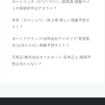
ボートリッチ（BOAT RICH）/鮫島真/競艇サイ
トの高額的中はデタラメ？
学舟（ガクシュウ）/村上孝/怪しい競艇予想サ
イト？
ボートアクティブ/合同会社アイオリア/菅原聖
太/は当たらない競艇予想サイト？
万馬王/株式会社オールネット/石本正人/競馬予
想は当たらない？