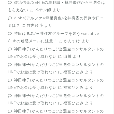
佐治信尭/GENTEの星野誠・桃井優作から当選金は
もらえない
に
ペテン師
より
Alpha(アルファ)/蜂巣真也/松井宥香の評判や口コ
ミは？
に
竹内伶斗
より
持田はるみ/三井住友グループを装うExecutive
Clubの迷惑メールに注意！
に
かんすけ
より
神田律子(かんだりつこ)/当選金コンサルタントの
LINEでお金は受け取れない
に
山川
より
神田律子(かんだりつこ)/当選金コンサルタントの
LINEでお金は受け取れない
に
福富ひとみ
より
神田律子(かんだりつこ)/当選金コンサルタントの
LINEでお金は受け取れない
に
福富ひとみ
より
神田律子(かんだりつこ)/当選金コンサルタントの
LINEでお金は受け取れない
に
福富ひとみ
より
神田律子(かんだりつこ)/当選金コンサルタントの