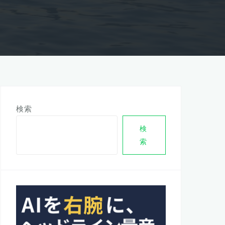
検索
検
索