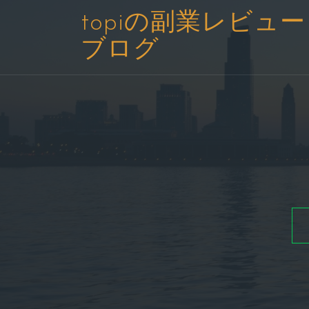
コ
topiの副業レビュー
ン
ブログ
テ
ン
ツ
へ
ス
キ
ッ
プ