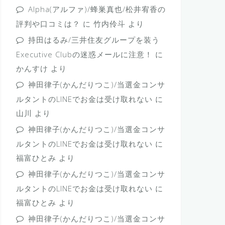
Alpha(アルファ)/蜂巣真也/松井宥香の
評判や口コミは？
に
竹内伶斗
より
持田はるみ/三井住友グループを装う
Executive Clubの迷惑メールに注意！
に
かんすけ
より
神田律子(かんだりつこ)/当選金コンサ
ルタントのLINEでお金は受け取れない
に
山川
より
神田律子(かんだりつこ)/当選金コンサ
ルタントのLINEでお金は受け取れない
に
福富ひとみ
より
神田律子(かんだりつこ)/当選金コンサ
ルタントのLINEでお金は受け取れない
に
福富ひとみ
より
神田律子(かんだりつこ)/当選金コンサ