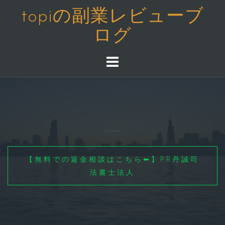
コ
topiの副業レビューブ
ン
ログ
テ
ン
ツ
へ
ス
キ
ッ
プ
【無料での返金相談はこちら⬅】PR丹誠司
法書士法人