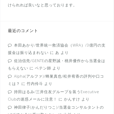
けられれば良いなと思っております。
最近のコメント
本田あかり/世界統一救済協会（WRA）/3億円の支
援金は振り込まれない
に
あ
より
佐治信尭/GENTEの星野誠・桃井優作から当選金は
もらえない
に
ペテン師
より
Alpha(アルファ)/蜂巣真也/松井宥香の評判や口コ
ミは？
に
竹内伶斗
より
持田はるみ/三井住友グループを装うExecutive
Clubの迷惑メールに注意！
に
かんすけ
より
神田律子(かんだりつこ)/当選金コンサルタントの