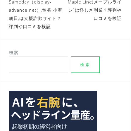
投
Sameday（display-
Maple Line(メープルライ
advance.net）,怜香,小室
ン)は怪しさ副業？評判や
稿
朝日,は支援詐欺サイト？
口コミを検証
ナ
評判や口コミを検証
ビ
ゲ
ー
検索
シ
検索
ョ
ン