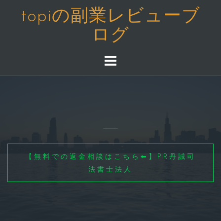
コ
topiの副業レビューブ
ン
ログ
テ
ン
ツ
へ
ス
キ
ッ
プ
【無料での返金相談はこちら⬅】PR丹誠司
法書士法人