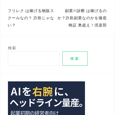
投
フリレク は稼げる物販ス
副業AI診断 は稼げるの
クールなの？ 詐欺じゃな
か？詐欺副業なのかを徹底
稿
い？
検証 奥超え！倶楽部
ナ
ビ
ゲ
検索
ー
検索
シ
ョ
ン