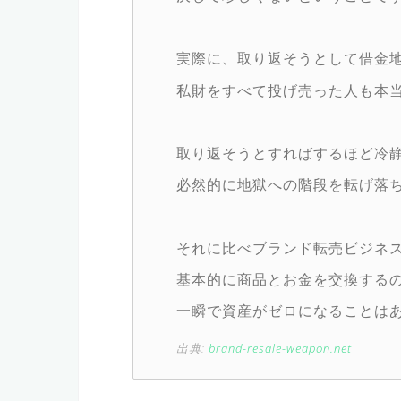
実際に、取り返そうとして借金
私財をすべて投げ売った人も本
取り返そうとすればするほど冷
必然的に地獄への階段を転げ落
それに比べブランド転売ビジネ
基本的に商品とお金を交換する
一瞬で資産がゼロになることは
出典:
brand-resale-weapon.net