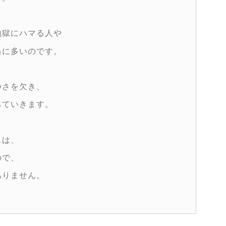
地獄にハマる人や
当に多いのです。
静さを欠き、
ちていきます。
スは、
ので、
ありません。