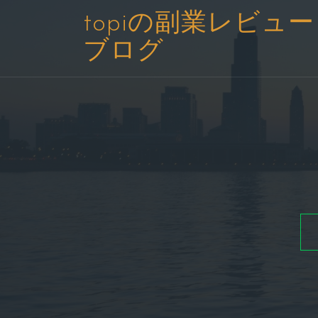
コ
topiの副業レビュー
ン
ブログ
テ
ン
ツ
へ
ス
キ
ッ
プ