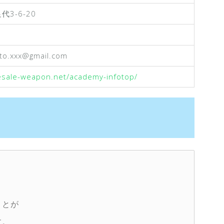
3-6-20
oto.xxx@gmail.com
resale-weapon.net/academy-infotop/
、
ことが
す。