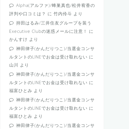
Alpha(アルファ)/蜂巣真也/松井宥香の
評判や口コミは？
に
竹内伶斗
より
持田はるみ/三井住友グループを装う
Executive Clubの迷惑メールに注意！
に
かんすけ
より
神田律子(かんだりつこ)/当選金コンサ
ルタントのLINEでお金は受け取れない
に
山川
より
神田律子(かんだりつこ)/当選金コンサ
ルタントのLINEでお金は受け取れない
に
福富ひとみ
より
神田律子(かんだりつこ)/当選金コンサ
ルタントのLINEでお金は受け取れない
に
福富ひとみ
より
神田律子(かんだりつこ)/当選金コンサ